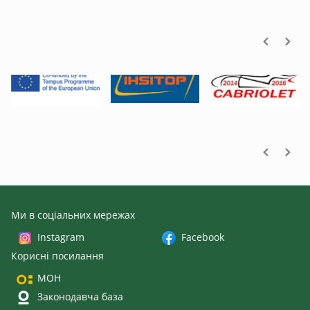
Our partners
Ми в соціальних мережах
Instagram
Facebook
Корисні посилання
МОН
Законодавча база