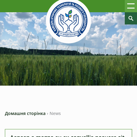
Домашня сторінка
›
News