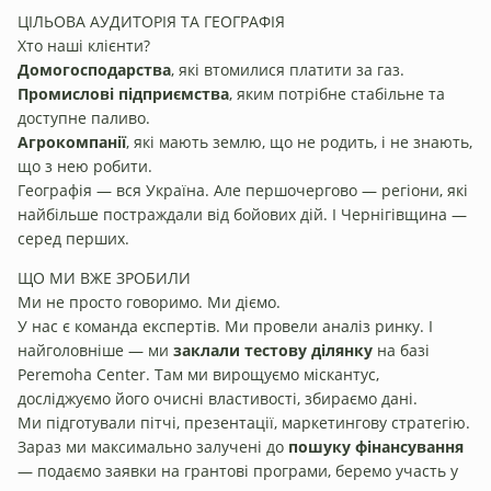
ЦІЛЬОВА АУДИТОРІЯ ТА ГЕОГРАФІЯ
Хто наші клієнти?
Домогосподарства
, які втомилися платити за газ.
Промислові підприємства
, яким потрібне стабільне та
доступне паливо.
Агрокомпанії
, які мають землю, що не родить, і не знають,
що з нею робити.
Географія — вся Україна. Але першочергово — регіони, які
найбільше постраждали від бойових дій. І Чернігівщина —
серед перших.
ЩО МИ ВЖЕ ЗРОБИЛИ
Ми не просто говоримо. Ми діємо.
У нас є команда експертів. Ми провели аналіз ринку. І
найголовніше — ми
заклали тестову ділянку
на базі
Peremoha Center. Там ми вирощуємо міскантус,
досліджуємо його очисні властивості, збираємо дані.
Ми підготували пітчі, презентації, маркетингову стратегію.
Зараз ми максимально залучені до
пошуку фінансування
— подаємо заявки на грантові програми, беремо участь у