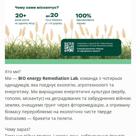
Хто ми?
Ми —
BIO energy Remediation Lab
, команда з чотирьох
однодумців, яка поєднує екологію, агротехнології та
енергетику. Ми вирощуємо енергетичні культури (вербу,
тополю, міскантус) на деградованих та забруднених війною
землях, очищуємо ґрунт через фіторемедіацію, а отриману
біомасу переробляємо на екологічно чисте тверде
біопаливо — брикети та пелети.
Чому зараз?
Тому що війна триває, і кожен день забруднення ґрунтів