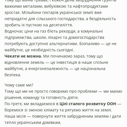
важкими металами, вибухівкою та нафтопродуктами
зростає. Мільйони гектарів української землі вже
непридатні для сільського господарства, а бездіяльність
зробить їх пусткою на десятиліття.
Водночас ціни на газ б’ють рекорди, а комунальні
підприємства, школи, лікарні та домогосподарства
потребують доступної альтернативи. Біопаливо — це не
майбутнє, це необхідність сьогодні.
Чекати не можна.
Ми починаємо зараз, тому що
відновлення земель — це інвестиція в наше спільне
майбутнє, а енергонезалежність — це національна
безпека.
Чому саме ми?
Тому що ми не просто говоримо про проблеми — ми маємо
рішення, команду та готовність діяти.
По-третє, ми вкладаємося в
Цілі сталого розвитку ООН
—
боремося зі зміною клімату та рятуємо життя на землі.
Наша місія — повернути життя забрудненим землям і дати
тепло українським домівкам.