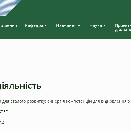
лошення
Кафедра
Навчання
Наука
Проєкт
діяльні
іяльність
 для сталого розвитку: синергія компетенцій для відновлення У
STED
A2