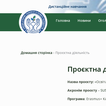
Дистанційне навчання
Головна
Новини
Ого
Домашня сторінка
›
Проєктна діяльність
Проєктна д
Назва проєкту:
«Освіта
Акронім проєкту
–
SU
Програма
: Erasmus+ K