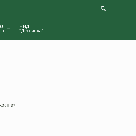
на
ННД
сть
“Деснянка”
країни»