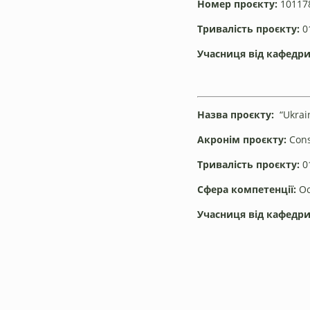
Номер проєкту:
10117
Тривалість проєкту:
01
Учасниця від кафедр
Назва проєкту:
“Ukrain
Акронім проєкту:
Cons
Тривалість проєкту:
01
Сфера компетенції:
Ос
Учасниця від кафедри