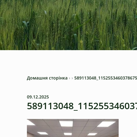
Домашня сторінка
›
›
589113048_115255346037867
09.12.2025
589113048_11525534603