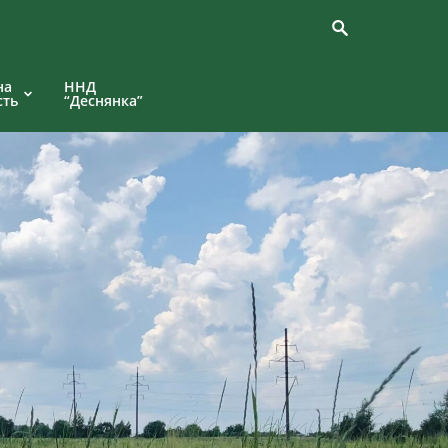
на
ННД
сть
“Деснянка”