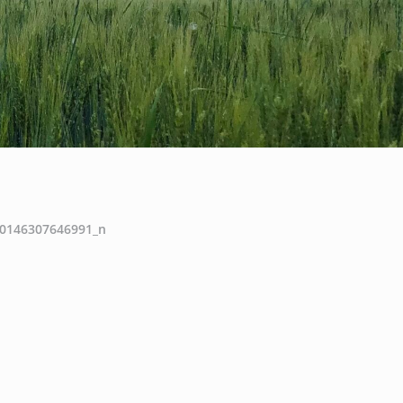
0146307646991_n