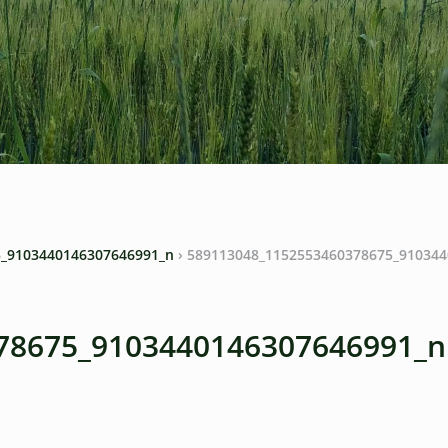
5_9103440146307646991_n
›
589113048_1152553460378675_910344
78675_9103440146307646991_n