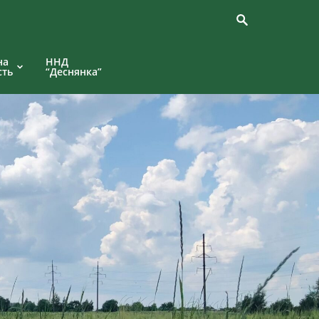
на
ННД
сть
“Деснянка”