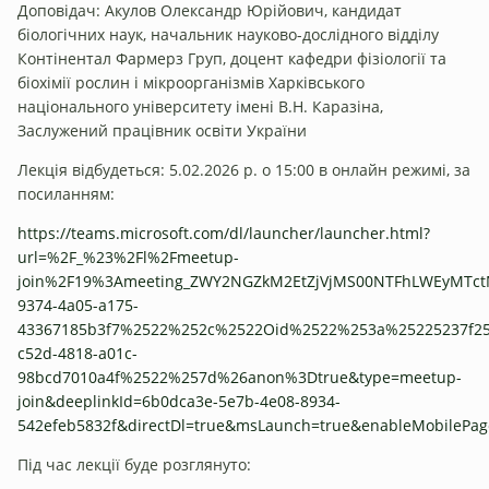
Доповідач: Акулов Олександр Юрійович, кандидат
біологічних наук, начальник науково-дослідного відділу
Контінентал Фармерз Груп, доцент кафедри фізіології та
біохімії рослин і мікроорганізмів Харківського
національного університету імені В.Н. Каразіна,
Заслужений працівник освіти України
Лекція відбудеться: 5.02.2026 р. о 15:00 в онлайн режимі, за
посиланням:
https://teams.microsoft.com/dl/launcher/launcher.html?
url=%2F_%23%2Fl%2Fmeetup-
join%2F19%3Ameeting_ZWY2NGZkM2EtZjVjMS00NTFhLWEyMTct
9374-4a05-a175-
43367185b3f7%2522%252c%2522Oid%2522%253a%25225237f25
c52d-4818-a01c-
98bcd7010a4f%2522%257d%26anon%3Dtrue&type=meetup-
join&deeplinkId=6b0dca3e-5e7b-4e08-8934-
542efeb5832f&directDl=true&msLaunch=true&enableMobilePag
Під час лекції буде розглянуто: