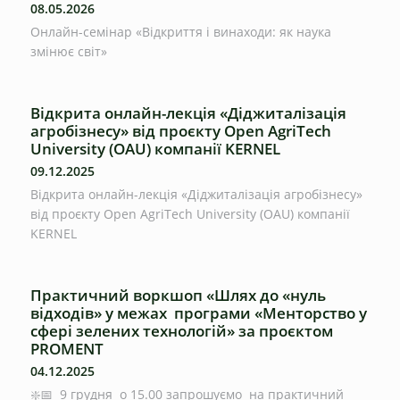
08.05.2026
Онлайн-семінар «Відкриття і винаходи: як наука
змінює світ»
Відкрита онлайн-лекція «Діджиталізація
агробізнесу» від проєкту Open AgriTech
University (OAU) компанії KERNEL
09.12.2025
Відкрита онлайн-лекція «Діджиталізація агробізнесу»
від проєкту Open AgriTech University (OAU) компанії
KERNEL
Практичний воркшоп «Шлях до «нуль
відходів» у межах програми «Менторство у
сфері зелених технологій» за проєктом
PROMENT
04.12.2025
❇️📅 9 грудня о 15.00 запрошуємо на практичний