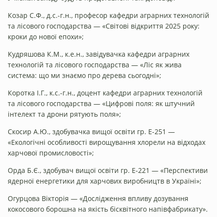
Козар С.Ф., д.с.-г.н., професор кафедри аграрних технологій
та лісового господарства — «Світові відкриття 2025 року:
кроки до нової епохи»;
Кудряшова К.М., к.е.н., завідувачка кафедри аграрних
технологій та лісового господарства — «Ліс як жива
система: що ми знаємо про дерева сьогодні»;
Коротка І.Г., к.с.-г.н., доцент кафедри аграрних технологій
та лісового господарства — «Цифрові поля: як штучний
інтелект та дрони рятують поля»;
Скосир А.Ю., здобувачка вищої освіти гр. Е-251 —
«Екологічні особливості вирощування хлорели на відходах
харчової промисловості»;
Орда Б.Є., здобувач вищої освіти гр. Е-221 — «Перспективи
ядерної енергетики для харчових виробництв в Україні»;
Огурцова Вікторія — «Дослідження впливу дозування
кокосового борошна на якість бісквітного напівфабрикату».