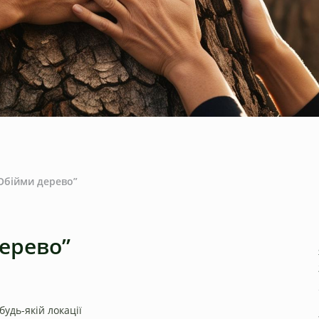
Обійми дерево”
ерево”
удь-якій локації