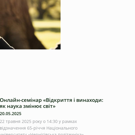
Онлайн-семінар «Відкриття і винаходи:
як наука змінює світ»
20.05.2025
22 травня 2025 року о 14:30 у рамках
відзначення 65-річчя Національного
університету «Чернігівська політехніка»