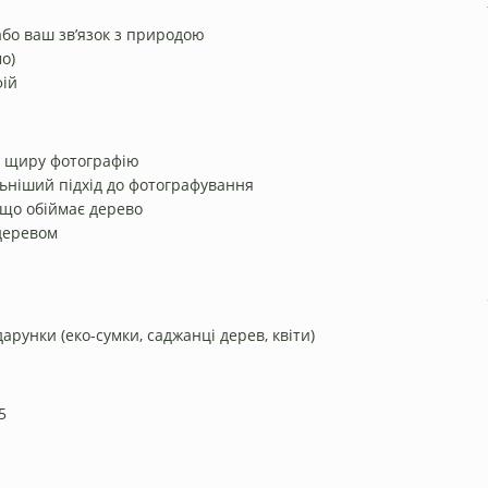
або ваш зв’язок з природою
о)
фій
а щиру фотографію
ьніший підхід до фотографування
що обіймає дерево
деревом
арунки (еко-сумки, саджанці дерев, квіти)
5