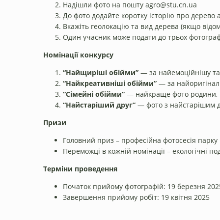
Надішли фото на пошту
agro@stu.cn.ua
До фото додайте коротку історію про дерево 
Вкажіть геолокацію та вид дерева (якщо відом
Один учасник може подати до трьох фотогра
Номінації конкурсу
“Найщиріші обійми”
— за найемоційнішу т
“Найкреативніші обійми”
— за найоригінал
“Сімейні обійми”
— найкраще фото родини, 
“Найстаріший друг”
— фото з найстарішим 
Призи
Головний приз – професійна фотосесія парку
Переможці в кожній номінації – екологічні под
Терміни проведення
Початок прийому фотографій: 19 березня 202
Завершення прийому робіт: 19 квітня 2025