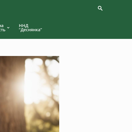
на
ННД
сть
“Деснянка”