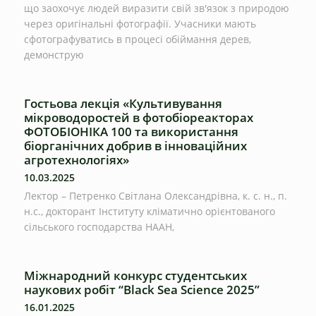
що заохочує людей виразити свій зв'язок з природою
через оригінальні фотографії. Учасники мають
сфотографуватись в процесі обіймання дерев,
демонструю
Гостьова лекція «Культивування
мікроводоростей в фотобіореакторах
ФОТОБІОНІКА 100 та використання
біорганічних добрив в інноваційних
агротехнологіях»
10.03.2025
Лектор – Петренко Світлана Олександрівна, к. с. н., п.
н.с., докторант Інституту кліматично орієнтованого
сільського господарства НААН,
Міжнародний конкурс студентських
наукових робіт “Black Sea Science 2025”
16.01.2025