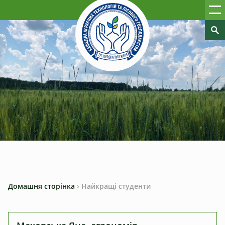
Домашня сторінка
›
Найкращі студенти