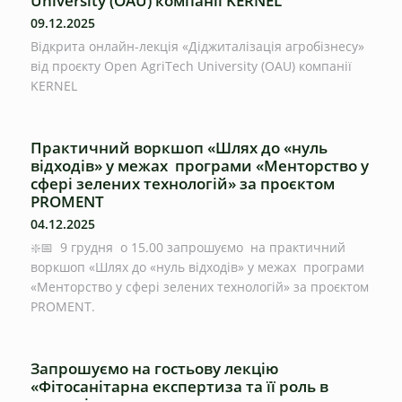
University (OAU) компанії KERNEL
09.12.2025
Відкрита онлайн-лекція «Діджиталізація агробізнесу»
від проєкту Open AgriTech University (OAU) компанії
KERNEL
Практичний воркшоп «Шлях до «нуль
відходів» у межах програми «Менторство у
сфері зелених технологій» за проєктом
PROMENT
04.12.2025
❇️📅 9 грудня о 15.00 запрошуємо на практичний
воркшоп «Шлях до «нуль відходів» у межах програми
«Менторство у сфері зелених технологій» за проєктом
PROMENT.
Запрошуємо на гостьову лекцію
«Фітосанітарна експертиза та її роль в