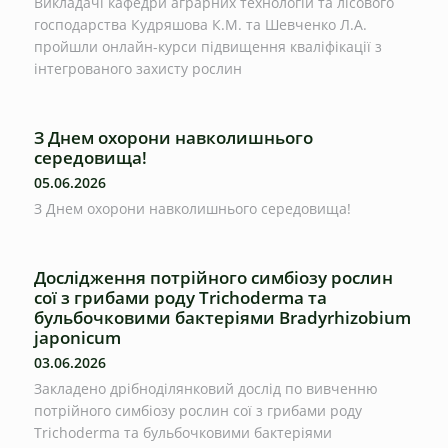
Викладачі кафедри аграрних технологій та лісового
господарства Кудряшова К.М. та Шевченко Л.А.
пройшли онлайн-курси підвищення кваліфікації з
інтегрованого захисту рослин
З Днем охорони навколишнього
середовища!
05.06.2026
З Днем охорони навколишнього середовища!
Дослідження потрійного симбіозу рослин
сої з грибами роду Trichoderma та
бульбочковими бактеріями Bradyrhizobium
japonicum
03.06.2026
Закладено дрібноділянковий дослід по вивченню
потрійного симбіозу рослин сої з грибами роду
Trichoderma та бульбочковими бактеріями