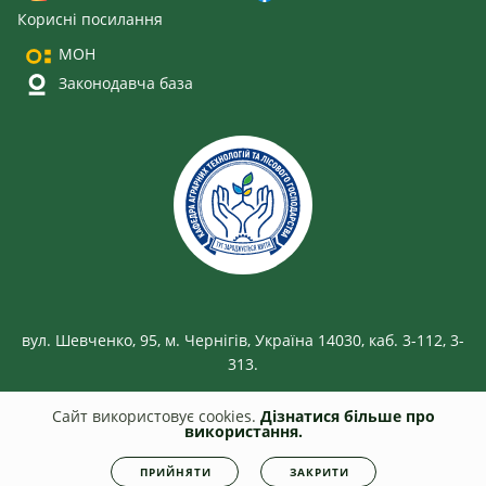
Корисні посилання
МОН
Законодавча база
вул. Шевченко, 95, м. Чернігів, Україна 14030, каб. 3-112, 3-
313.
Сайт використовує cookies.
Дізнатися більше про
використання.
© 2026
smm.stu.cn.ua
Всі права захищені. Несанкціоноване копіювання
ПРИЙНЯТИ
ЗАКРИТИ
заборонено.
Політика конфіденційності
|
Cookies