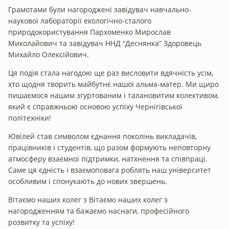
Грамотами були нагороджені завідувач навчально-
наукової лабораторії екологічно-сталого
природокористування Пархоменко Мирослав
Миколайович та завідувач ННД “Деснянка” Здоровець
Михайло Олексійович.
Ця подія стала нагодою ще раз висловити вдячність усім,
хто щодня творить майбутнє нашої альма-матер. Ми щиро
пишаємося нашим згуртованим і талановитим колективом,
який є справжньою основою успіху Чернігівської
політехніки!
Ювілей став символом єднання поколінь викладачів,
працівників і студентів, що разом формують неповторну
атмосферу взаємної підтримки, натхнення та співпраці.
Саме ця єдність і взаємоповага роблять наш університет
особливим і спонукають до нових звершень.
Вітаємо наших колег з Вітаємо наших колег з
нагородженням та бажаємо наснаги, професійного
розвитку та успіху!