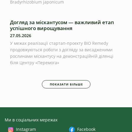
Bradyrhizobium japonicum
Догляд за міскантусом — важливий етап
успішного вирощування
27.05.2026
У межах реалізації стартап-проєкту BIO Remedy
продовжуються роботи з догляду за висадженими
рослинами міскантусу на демонстраційній ділянці
біля Центру «Перемога»
ПОКАЗАТИ БІЛЬШЕ
Ми в соціальних мережах
Instagram
Facebook