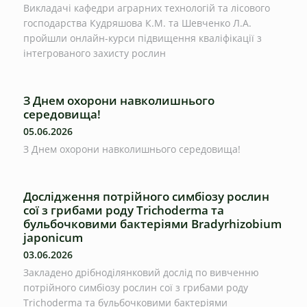
Викладачі кафедри аграрних технологій та лісового
господарства Кудряшова К.М. та Шевченко Л.А.
пройшли онлайн-курси підвищення кваліфікації з
інтегрованого захисту рослин
З Днем охорони навколишнього
середовища!
05.06.2026
З Днем охорони навколишнього середовища!
Дослідження потрійного симбіозу рослин
сої з грибами роду Trichoderma та
бульбочковими бактеріями Bradyrhizobium
japonicum
03.06.2026
Закладено дрібноділянковий дослід по вивченню
потрійного симбіозу рослин сої з грибами роду
Trichoderma та бульбочковими бактеріями