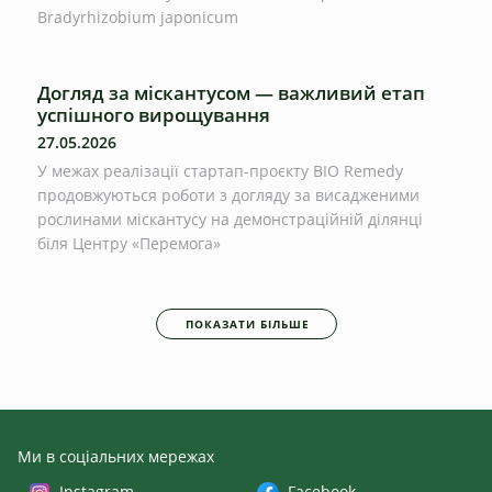
Bradyrhizobium japonicum
Догляд за міскантусом — важливий етап
успішного вирощування
27.05.2026
У межах реалізації стартап-проєкту BIO Remedy
продовжуються роботи з догляду за висадженими
рослинами міскантусу на демонстраційній ділянці
біля Центру «Перемога»
ПОКАЗАТИ БІЛЬШЕ
Ми в соціальних мережах
Instagram
Facebook