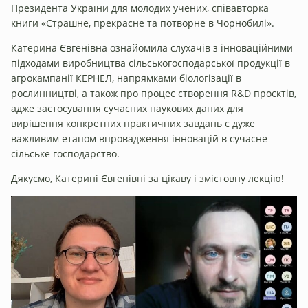
Президента України для молодих учених, співавторка
книги «Страшне, прекрасне та потворне в Чорнобилі».
Катерина Євгенівна ознайомила слухачів з інноваційними
підходами виробництва сільськогосподарської продукції в
агрокампанії КЕРНЕЛ, напрямками біологізації в
рослинництві, а також про процес створення R&D проєктів,
адже застосування сучасних наукових даних для
вирішення конкретних практичних завдань є дуже
важливим етапом впровадження інновацій в сучасне
сільське господарство.
Дякуємо, Катерині Євгенівні за цікаву і змістовну лекцію!