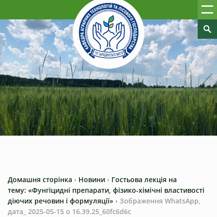
Домашня сторінка
›
Новини
›
Гостьова лекція на
тему: «Фунгіцидні препарати, фізико-хімічні властивості
діючих речовин і формуляції»
›
Зображення WhatsApp,
дата_ 2025-05-15 о 16.39.25_60fc6d6c