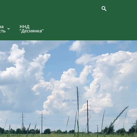
на
ННД
сть
“Деснянка”