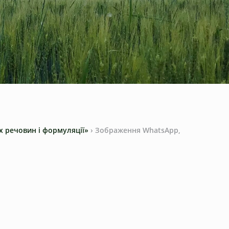
их речовин і формуляції»
›
Зображення WhatsApp,