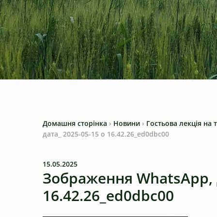
Домашня сторінка
›
Новини
›
Гостьова лекція на 
дата_ 2025-05-15 о 16.42.26_ed0dbc00
15.05.2025
Зображення WhatsApp, д
16.42.26_ed0dbc00