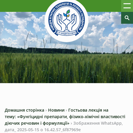
Домашня сторінка
›
Новини
›
Гостьова лекція на
тему: «Фунгіцидні препарати, фізико-хімічні властивості
діючих речовин і формуляції»
›
Зображення WhatsApp,
дата_ 2025-05-15 о 16.42.57_6f87969e