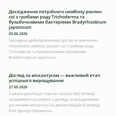
Дослідження потрійного симбіозу рослин
сої з грибами роду Trichoderma та
бульбочковими бактеріями Bradyrhizobium
japonicum
03.06.2026
Закладено дрібноділянковий дослід по вивченню
потрійного симбіозу рослин сої з грибами роду
Trichoderma та бульбочковими бактеріями
Bradyrhizobium japonicum
Догляд за міскантусом — важливий етап
успішного вирощування
27.05.2026
У межах реалізації стартап-проєкту BIO Remedy
продовжуються роботи з догляду за висадженими
рослинами міскантусу на демонстраційній ділянці
біля Центру «Перемога»