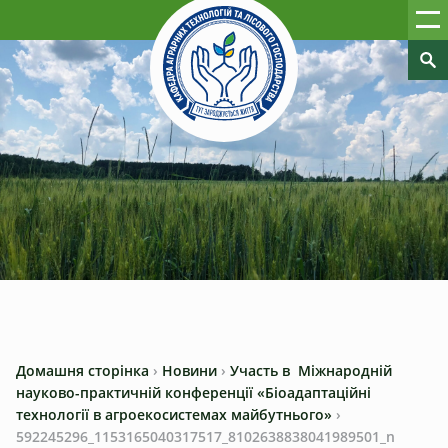
Домашня сторінка
›
Новини
›
Участь в Міжнародній
науково-практичній конференції «Біоадаптаційні
технології в агроекосистемах майбутнього»
›
592245296_1153165040317517_8102638838041989501_n