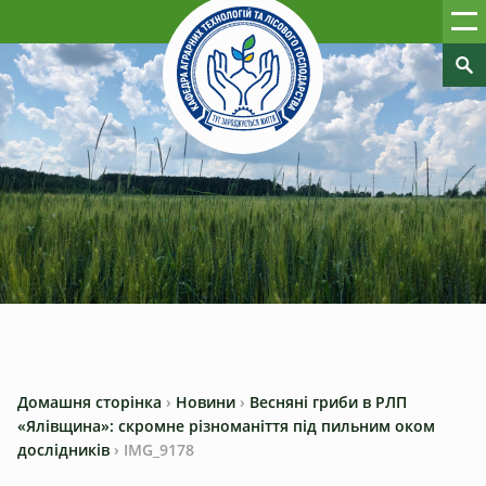
Домашня сторінка
›
Новини
›
Весняні гриби в РЛП
«Ялівщина»: скромне різноманіття під пильним оком
дослідників
›
IMG_9178