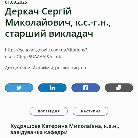
01.09.2025
Деркач Сергій
Миколайович, к.с.-г.н.,
старший викладач
https://scholar.google.com.ua/citations?
user=Gfepv5UAAAAJ&hl=uk
Дисципліни: Агрохімія, рослинництво
ПОПЕРЕДНЯ
НАСТУПНА
Кудряшова Катерина Миколаївна, к.е.н.,
завідувачка кафедри