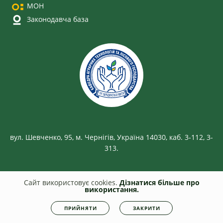
МОН
Законодавча база
вул. Шевченко, 95, м. Чернігів, Україна 14030, каб. 3-112, 3-
313.
Сайт використовує cookies.
Дізнатися більше про
використання.
© 2026
smm.stu.cn.ua
Всі права захищені. Несанкціоноване копіювання
заборонено.
Політика конфіденційності
|
Cookies
ПРИЙНЯТИ
ЗАКРИТИ