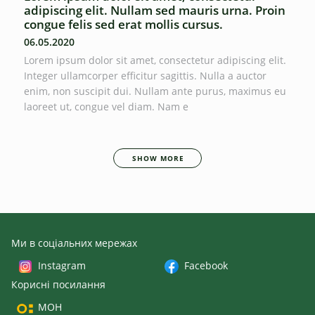
adipiscing elit. Nullam sed mauris urna. Proin
congue felis sed erat mollis cursus.
06.05.2020
Lorem ipsum dolor sit amet, consectetur adipiscing elit.
Integer ullamcorper efficitur sagittis. Nulla a auctor
enim, non suscipit dui. Nullam ante purus, maximus eu
laoreet ut, congue vel diam. Nam e
SHOW MORE
Ми в соціальних мережах
Instagram
Facebook
Корисні посилання
МОН