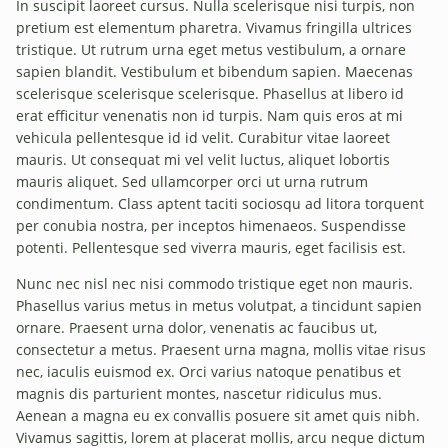
In suscipit laoreet cursus. Nulla scelerisque nisi turpis, non
pretium est elementum pharetra. Vivamus fringilla ultrices
tristique. Ut rutrum urna eget metus vestibulum, a ornare
sapien blandit. Vestibulum et bibendum sapien. Maecenas
scelerisque scelerisque scelerisque. Phasellus at libero id
erat efficitur venenatis non id turpis. Nam quis eros at mi
vehicula pellentesque id id velit. Curabitur vitae laoreet
mauris. Ut consequat mi vel velit luctus, aliquet lobortis
mauris aliquet. Sed ullamcorper orci ut urna rutrum
condimentum. Class aptent taciti sociosqu ad litora torquent
per conubia nostra, per inceptos himenaeos. Suspendisse
potenti. Pellentesque sed viverra mauris, eget facilisis est.
Nunc nec nisl nec nisi commodo tristique eget non mauris.
Phasellus varius metus in metus volutpat, a tincidunt sapien
ornare. Praesent urna dolor, venenatis ac faucibus ut,
consectetur a metus. Praesent urna magna, mollis vitae risus
nec, iaculis euismod ex. Orci varius natoque penatibus et
magnis dis parturient montes, nascetur ridiculus mus.
Aenean a magna eu ex convallis posuere sit amet quis nibh.
Vivamus sagittis, lorem at placerat mollis, arcu neque dictum