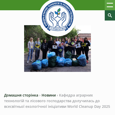
Домашня сторінка
›
Новини
›
Кафедра аграрних
технологій та лісового господарства долучилась до
всесвітньої екологічної ініціативи World Cleanup Day 2025