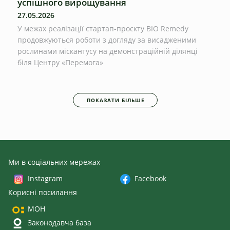
успішного вирощування
27.05.2026
У межах реалізації стартап-проєкту BIO Remedy
продовжуються роботи з догляду за висадженими
рослинами міскантусу на демонстраційній ділянці
біля Центру «Перемога»
ПОКАЗАТИ БІЛЬШЕ
Ми в соціальних мережах
Instagram
Facebook
Корисні посилання
МОН
Законодавча база