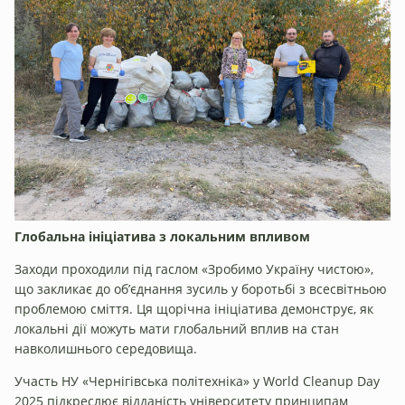
Глобальна ініціатива з локальним впливом
Заходи проходили під гаслом «Зробимо Україну чистою»,
що закликає до об’єднання зусиль у боротьбі з всесвітньою
проблемою сміття. Ця щорічна ініціатива демонструє, як
локальні дії можуть мати глобальний вплив на стан
навколишнього середовища.
Участь НУ «Чернігівська політехніка» у World Cleanup Day
2025 підкреслює відданість університету принципам