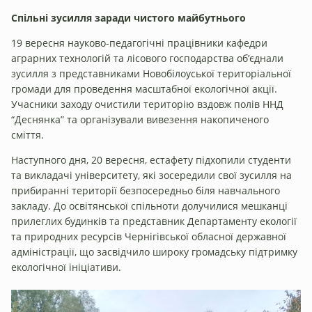
Спільні зусилля заради чистого майбутнього
19 вересня науково-педагогічні працівники кафедри
аграрних технологій та лісового господарства об’єднали
зусилля з представниками Новобілоуської територіальної
громади для проведення масштабної екологічної акції.
Учасники заходу очистили територію вздовж полів ННД
“Деснянка” та організували вивезення накопиченого
сміття.
Наступного дня, 20 вересня, естафету підхопили студенти
та викладачі університету, які зосередили свої зусилля на
прибиранні території безпосередньо біля навчального
закладу. До освітянської спільноти долучилися мешканці
прилеглих будинків та представник Департаменту екології
та природних ресурсів Чернігівської обласної державної
адміністрації, що засвідчило широку громадську підтримку
екологічної ініціативи.