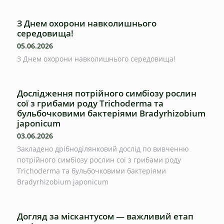
З Днем охорони навколишнього
середовища!
05.06.2026
З Днем охорони навколишнього середовища!
Дослідження потрійного симбіозу рослин
сої з грибами роду Trichoderma та
бульбочковими бактеріями Bradyrhizobium
japonicum
03.06.2026
Закладено дрібноділянковий дослід по вивченню
потрійного симбіозу рослин сої з грибами роду
Trichoderma та бульбочковими бактеріями
Bradyrhizobium japonicum
Догляд за міскантусом — важливий етап