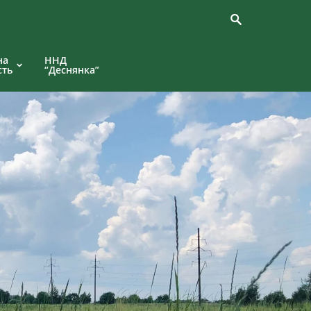
на
ННД
сть
“Деснянка”