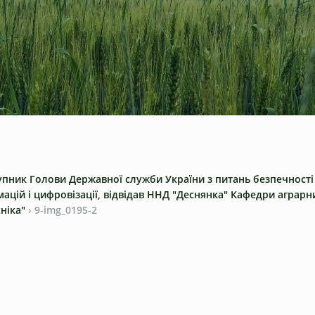
тупник Голови Державної служби України з питань безпечності
ій і цифровізації, відвідав ННД "Деснянка" Кафедри аграрни
ніка"
›
9-img_0195-2