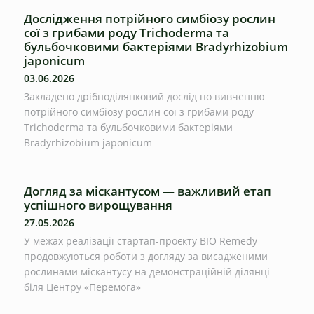
Дослідження потрійного симбіозу рослин
сої з грибами роду Trichoderma та
бульбочковими бактеріями Bradyrhizobium
japonicum
03.06.2026
Закладено дрібноділянковий дослід по вивченню
потрійного симбіозу рослин сої з грибами роду
Trichoderma та бульбочковими бактеріями
Bradyrhizobium japonicum
Догляд за міскантусом — важливий етап
успішного вирощування
27.05.2026
У межах реалізації стартап-проєкту BIO Remedy
продовжуються роботи з догляду за висадженими
рослинами міскантусу на демонстраційній ділянці
біля Центру «Перемога»