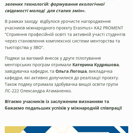
зелених технологій:
формування екологічної
свідомості молоді
для сталих змін
».
В рамках заходу відбулося урочисте нагородження
учасників міжнародного проєкту Erasmus+ KA2 PROMENT
“Сприяння професійній освіті та активній участі студентів
через становлення комплексної системи менторства та
тьюторства у ЗВО”.
Подяки за вагомий внесок у друге пілотування
менторських програм отримали
Катерина Кудряшова
,
завідувачка кафедри, та
Ольга Логоша
, викладачка
кафедри, які активно долучилися до реалізації проєкту.
Також подяку отримала здобувачка вищої освіти групи
ЛС-222 Олександра Атаманенко.
Вітаємо учасників із заслуженим визнанням та
бажаємо подальших успіхів у міжнародній співпраці!