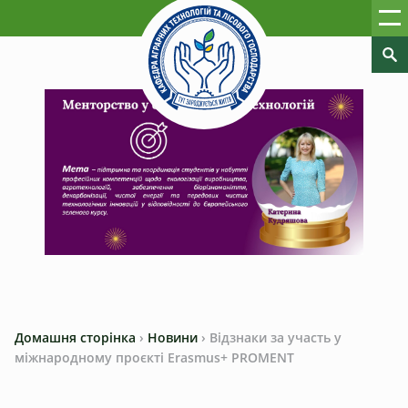
Домашня сторінка
›
Новини
›
Відзнаки за участь у
міжнародному проєкті Erasmus+ PROMENT