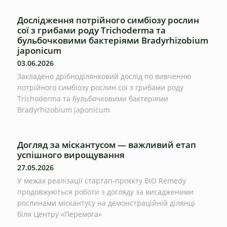
Дослідження потрійного симбіозу рослин
сої з грибами роду Trichoderma та
бульбочковими бактеріями Bradyrhizobium
japonicum
03.06.2026
Закладено дрібноділянковий дослід по вивченню
потрійного симбіозу рослин сої з грибами роду
Trichoderma та бульбочковими бактеріями
Bradyrhizobium japonicum
Догляд за міскантусом — важливий етап
успішного вирощування
27.05.2026
У межах реалізації стартап-проєкту BIO Remedy
продовжуються роботи з догляду за висадженими
рослинами міскантусу на демонстраційній ділянці
біля Центру «Перемога»