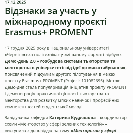
17.12.2025
Відзнаки за участь у
міжнародному проєкті
Erasmus+ PROMENT
17 грудня 2025 року в Національному університеті
«Чернігівська політехніка» у змішаному форматі відбувся
Демо-день 2.0 «Розбудова системи тьюторства та
менторства в університеті: від ідеї до масштабування»
,
присвячений підсумкам другого пілотування в межах
проєкту Erasmus+ PROMENT (Project: 101082696). Метою
Демо-дня стала популяризація ініціатив проєкту PROMENT
і демонстрація практичної цінності тьюторства та
менторства для розвитку м’яких навичок і професійних
компетентностей студентської молоді.
Завідувачка кафедри
Катерина Кудряшова
– координатор
схеми «Менторство у сфері зелених технологій» –
виступила з доповіддю на тему
«
Менторство у сфері